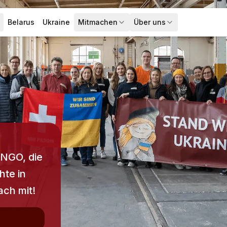
Belarus
Ukraine
Mitmachen
Über uns
lappen
Aktuelles
Menü ausklappen
Menü ausklappen
Mitmachen
Über u
 NGO, die
hte in
ach mit!