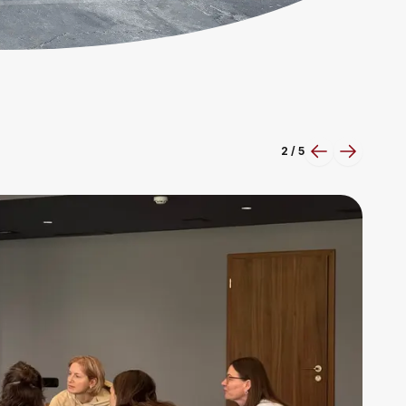
2
/
5
Previous slid
Next sli