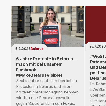
27.7.2026
5.8.2026
Belarus
#WeSta
6 Jahre Proteste in Belarus –
Patensc
mach mit bei unserem
und Deu
Flashmob
politis
#MakeBelarusVisible!
Belaru
Sechs Jahre nach den friedlichen
Im Rahm
Protesten in Belarus und ihrer
#WeSta
brutalen Niederschlagung nehmen
überneh
wir die neue Repressionswelle
(Litauen
gegen Studierende in den Fokus.