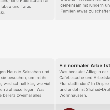
land) eine Patenschaft für
gemeinsam mit Kindern un
olubeu und Taras
Familien etwas zu schaffen,
ki.
Ein normaler Arbeitst
igen Haus in Saksahan und
Was bedeutet Alltag in der
sie besuchen, um mit ihr
Cafebesuche und Arbeitsta
wird schnell klar, wie viel
Flur stattfinden? In Dnipr
uen Zuhause liegen. Was
und endet mit Shahed-Droh
 bereits zweimal alles
Wohnhäusern.