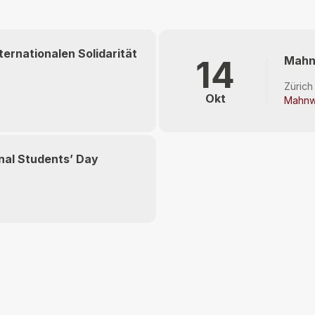
rnationalen Solidarität
Mahn
14
Zürich
Okt
Mahnw
al Students’ Day