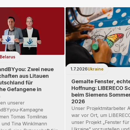
Belarus
ndBYyou: Zwei neue
1.7.2026
Ukraine
haften aus Litauen
Gemalte Fenster, echt
tschland für
Hoffnung: LIBERECO S
che Gefangene in
beim Siemens Sommer
s
2026
en unserer
Unser Projektmitarbeiter A
ndBYyou-Kampagne
war vor Ort, um LIBEREC
men Tomas Tomilinas
unser Projekt „Fenster für
) und Tina Winklmann
Ukraine” vorzustellen und