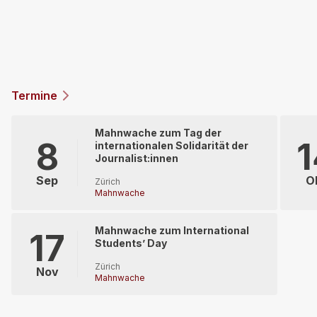
ERFAHRE MEHR
Termine
Mahnwache zum Tag der
8
1
internationalen Solidarität der
Journalist:innen
Sep
O
Zürich
Mahnwache
Mahnwache zum International
17
Students’ Day
Zürich
Nov
Mahnwache