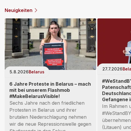
Neuigkeiten
27.7.2026
Bel
5.8.2026
Belarus
#WeStandBY
6 Jahre Proteste in Belarus – mach
Patenschaft
mit bei unserem Flashmob
Deutschland 
#MakeBelarusVisible!
Gefangene i
Sechs Jahre nach den friedlichen
Im Rahmen u
Protesten in Belarus und ihrer
#WeStandBY
brutalen Niederschlagung nehmen
übernehmen 
wir die neue Repressionswelle gegen
(Litauen) un