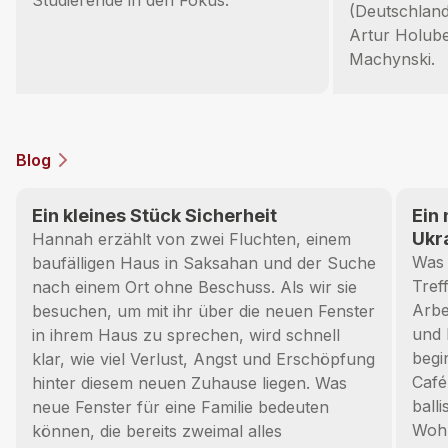
Studierende in den Fokus.
(Deutschland
Artur Holub
Machynski.
Blog
Ein kleines Stück Sicherheit
Ein 
Ukr
Hannah erzählt von zwei Fluchten, einem
Was 
baufälligen Haus in Saksahan und der Suche
Tref
nach einem Ort ohne Beschuss. Als wir sie
Arbe
besuchen, um mit ihr über die neuen Fenster
und 
in ihrem Haus zu sprechen, wird schnell
begi
klar, wie viel Verlust, Angst und Erschöpfung
Café
hinter diesem neuen Zuhause liegen. Was
ball
neue Fenster für eine Familie bedeuten
Woh
können, die bereits zweimal alles